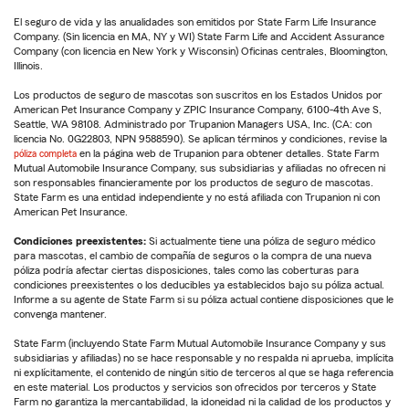
El seguro de vida y las anualidades son emitidos por State Farm Life Insurance
Company. (Sin licencia en MA, NY y WI) State Farm Life and Accident Assurance
Company (con licencia en New York y Wisconsin) Oficinas centrales, Bloomington,
Illinois.
Los productos de seguro de mascotas son suscritos en los Estados Unidos por
American Pet Insurance Company y ZPIC Insurance Company, 6100-4th Ave S,
Seattle, WA 98108. Administrado por Trupanion Managers USA, Inc. (CA: con
licencia No. 0G22803, NPN 9588590). Se aplican términos y condiciones, revise la
póliza completa
en la página web de Trupanion para obtener detalles. State Farm
Mutual Automobile Insurance Company, sus subsidiarias y afiliadas no ofrecen ni
son responsables financieramente por los productos de seguro de mascotas.
State Farm es una entidad independiente y no está afiliada con Trupanion ni con
American Pet Insurance.
Condiciones preexistentes:
Si actualmente tiene una póliza de seguro médico
para mascotas, el cambio de compañía de seguros o la compra de una nueva
póliza podría afectar ciertas disposiciones, tales como las coberturas para
condiciones preexistentes o los deducibles ya establecidos bajo su póliza actual.
Informe a su agente de State Farm si su póliza actual contiene disposiciones que le
convenga mantener.
State Farm (incluyendo State Farm Mutual Automobile Insurance Company y sus
subsidiarias y afiliadas) no se hace responsable y no respalda ni aprueba, implícita
ni explícitamente, el contenido de ningún sitio de terceros al que se haga referencia
en este material. Los productos y servicios son ofrecidos por terceros y State
Farm no garantiza la mercantabilidad, la idoneidad ni la calidad de los productos y