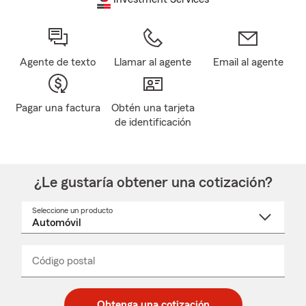
Agente de texto
Llamar al agente
Email al agente
Pagar una factura
Obtén una tarjeta
de identificación
¿Le gustaría obtener una cotización?
Seleccione un producto
Seleccione
un
nombre
de
producto
del
Código postal
Ingresa
Ingresa
_____
menú
un
un
desplegable
código
código
postal
postal
Obtenga una cotización