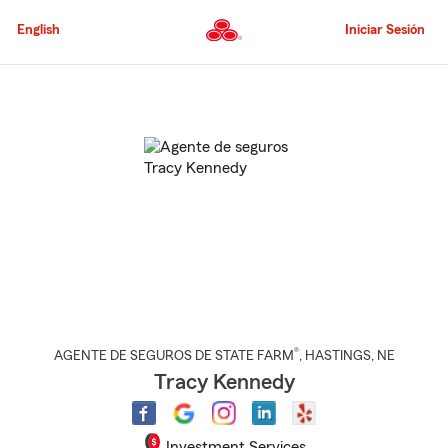
Pasar
al
English
Iniciar Sesión
contenido
principal
Comienzo
del
contenido
principal
®
AGENTE DE SEGUROS DE STATE FARM
,
HASTINGS
, NE
Tracy Kennedy
Investment Services