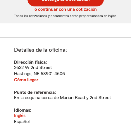
de
de
5
5
o continuar con una cotización
dígitos
dígitos
Todas las cotizaciones y documentos serán proporcionados en inglés.
Detalles de la oficina:
Dirección física:
2632 W 2nd Street
Hastings
,
NE
68901-4606
Cómo llegar
Punto de referencia:
En la esquina cerca de Marian Road y 2nd Street
Idiomas:
Inglés
Español