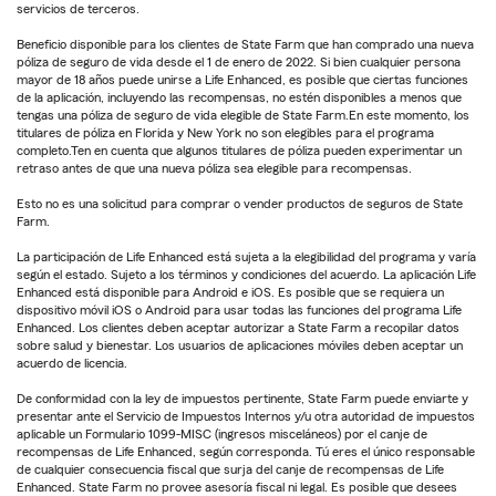
servicios de terceros.
Beneficio disponible para los clientes de State Farm que han comprado una nueva
póliza de seguro de vida desde el 1 de enero de 2022. Si bien cualquier persona
mayor de 18 años puede unirse a Life Enhanced, es posible que ciertas funciones
de la aplicación, incluyendo las recompensas, no estén disponibles a menos que
tengas una póliza de seguro de vida elegible de State Farm.En este momento, los
titulares de póliza en Florida y New York no son elegibles para el programa
completo.Ten en cuenta que algunos titulares de póliza pueden experimentar un
retraso antes de que una nueva póliza sea elegible para recompensas.
Esto no es una solicitud para comprar o vender productos de seguros de State
Farm.
La participación de Life Enhanced está sujeta a la elegibilidad del programa y varía
según el estado. Sujeto a los términos y condiciones del acuerdo. La aplicación Life
Enhanced está disponible para Android e iOS. Es posible que se requiera un
dispositivo móvil iOS o Android para usar todas las funciones del programa Life
Enhanced. Los clientes deben aceptar autorizar a State Farm a recopilar datos
sobre salud y bienestar. Los usuarios de aplicaciones móviles deben aceptar un
acuerdo de licencia.
De conformidad con la ley de impuestos pertinente, State Farm puede enviarte y
presentar ante el Servicio de Impuestos Internos y/u otra autoridad de impuestos
aplicable un Formulario 1099-MISC (ingresos misceláneos) por el canje de
recompensas de Life Enhanced, según corresponda. Tú eres el único responsable
de cualquier consecuencia fiscal que surja del canje de recompensas de Life
Enhanced. State Farm no provee asesoría fiscal ni legal. Es posible que desees