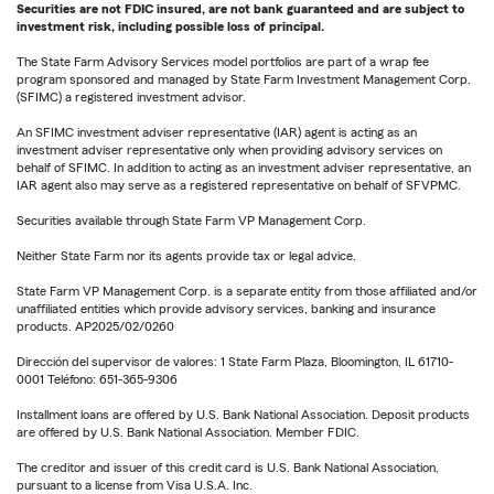
Securities are not FDIC insured, are not bank guaranteed and are subject to
investment risk, including possible loss of principal.
The State Farm Advisory Services model portfolios are part of a wrap fee
program sponsored and managed by State Farm Investment Management Corp.
(SFIMC) a registered investment advisor.
An SFIMC investment adviser representative (IAR) agent is acting as an
investment adviser representative only when providing advisory services on
behalf of SFIMC. In addition to acting as an investment adviser representative, an
IAR agent also may serve as a registered representative on behalf of SFVPMC.
Securities available through State Farm VP Management Corp.
Neither State Farm nor its agents provide tax or legal advice.
State Farm VP Management Corp. is a separate entity from those affiliated and/or
unaffiliated entities which provide advisory services, banking and insurance
products. AP2025/02/0260
Dirección del supervisor de valores: 1 State Farm Plaza, Bloomington, IL 61710-
0001 Teléfono: 651-365-9306
Installment loans are offered by U.S. Bank National Association. Deposit products
are offered by U.S. Bank National Association. Member FDIC.
The creditor and issuer of this credit card is U.S. Bank National Association,
pursuant to a license from Visa U.S.A. Inc.